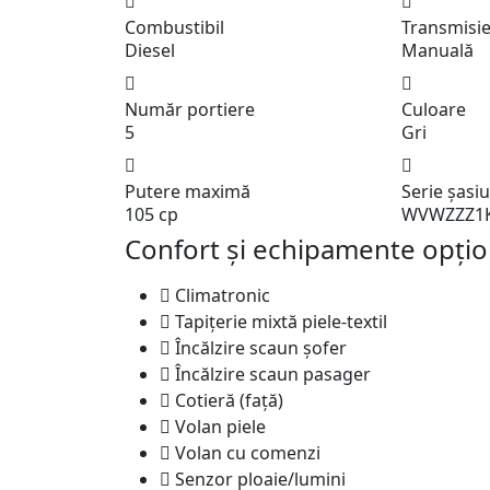
Combustibil
Transmisi
Diesel
Manuală
Număr portiere
Culoare
5
Gri
Putere maximă
Serie șasi
105 cp
WVWZZZ1
Confort și echipamente opțio
Climatronic
Tapițerie mixtă piele-textil
Încălzire scaun șofer
Încălzire scaun pasager
Cotieră (față)
Volan piele
Volan cu comenzi
Senzor ploaie/lumini