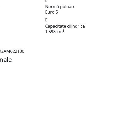
e
Normă poluare
Euro 5
Capacitate cilindrică
3
1.598 cm
u
KZAM622130
nale