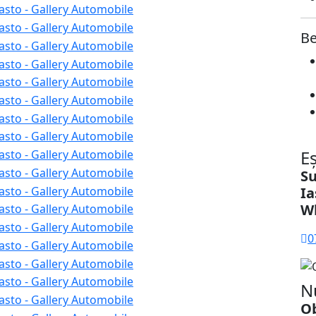
Be
E
Su
Ia
W
0
N
Ob