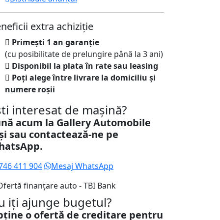
neficii extra achiziție
Primești 1 an garanție
(cu posibilitate de prelungire până la 3 ani)
Disponibil la plata în rate sau leasing
Poți alege între livrare la domiciliu și
numere roșii
ști interesat de mașină?
nă acum la Gallery Automobile
și sau contactează-ne pe
hatsApp.
746 411 904
Mesaj WhatsApp
u iți ajunge bugetul?
ține o ofertă de creditare pentru