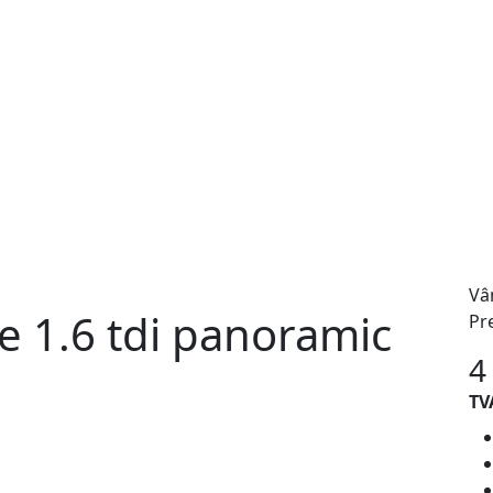
Vâ
ne 1.6 tdi panoramic
Pr
4
TV