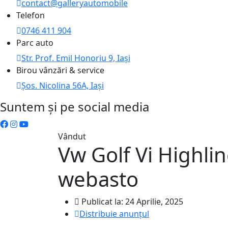
contact@galleryautomobile
Telefon
0746 411 904
Parc auto
Str. Prof. Emil Honoriu 9, Iași
Birou vânzări & service
Șos. Nicolina 56A, Iași
Suntem și pe social media
Vândut
Vw Golf Vi Highli
webasto
Publicat la: 24 Aprilie, 2025
Distribuie anunțul