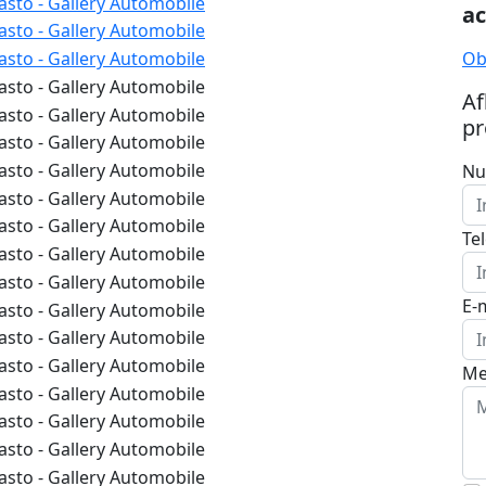
ac
Ob
Af
pr
Nu
Te
E-
Me