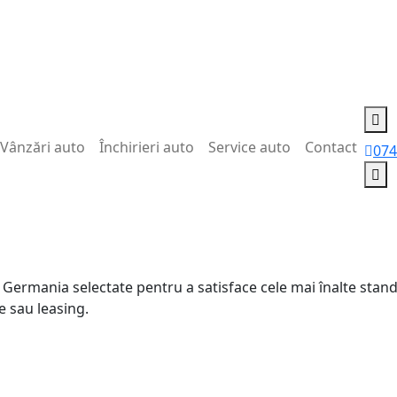
Vânzări auto
Închirieri auto
Service auto
Contact
074
Germania selectate pentru a satisface cele mai înalte stan
e sau leasing.