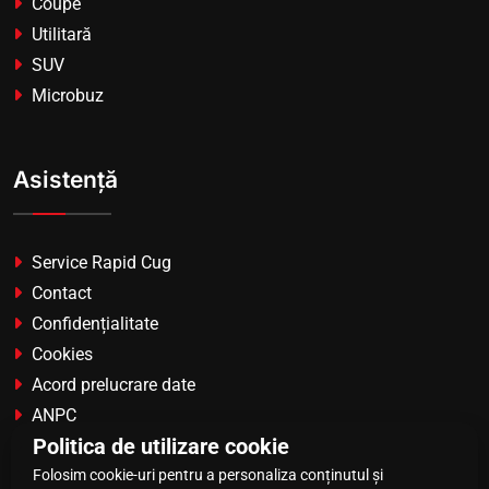
Coupe
Utilitară
SUV
Microbuz
Asistență
Service Rapid Cug
Contact
Confidențialitate
Cookies
Acord prelucrare date
ANPC
Politica de utilizare cookie
ANPC-SAL
Folosim cookie-uri pentru a personaliza conținutul și
Regulament campanie VW Bora