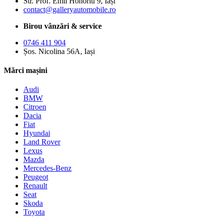
Str. Prof. Emil Honoriu 9, Iași
contact@galleryautomobile.ro
Birou vânzări & service
0746 411 904
Șos. Nicolina 56A, Iași
Mărci mașini
Audi
BMW
Citroen
Dacia
Fiat
Hyundai
Land Rover
Lexus
Mazda
Mercedes-Benz
Peugeot
Renault
Seat
Skoda
Toyota