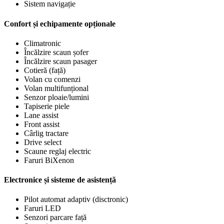
Sistem navigație
Confort și echipamente opționale
Climatronic
Încălzire scaun șofer
Încălzire scaun pasager
Cotieră (față)
Volan cu comenzi
Volan multifunțional
Senzor ploaie/lumini
Tapiserie piele
Lane assist
Front assist
Cârlig tractare
Drive select
Scaune reglaj electric
Faruri BiXenon
Electronice și sisteme de asistență
Pilot automat adaptiv (disctronic)
Faruri LED
Senzori parcare față