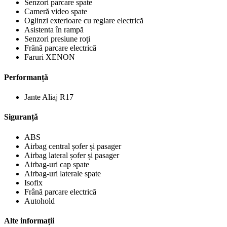
Senzori parcare spate
Cameră video spate
Oglinzi exterioare cu reglare electrică
Asistenta în rampă
Senzori presiune roți
Frănă parcare electrică
Faruri XENON
Performanță
Jante Aliaj R17
Siguranță
ABS
Airbag central șofer și pasager
Airbag lateral șofer și pasager
Airbag-uri cap spate
Airbag-uri laterale spate
Isofix
Frână parcare electrică
Autohold
Alte informații