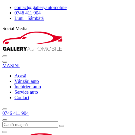
contact@galleryautomobile
0746 411 904
Luni - Sâmbătă
Social Media
MAȘINI
Acasă
Vânzări auto
Închirieri auto
Service auto
Contact
0746 411 904