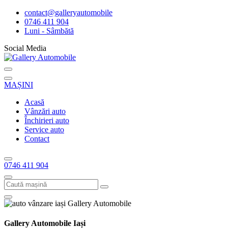
contact@galleryautomobile
0746 411 904
Luni - Sâmbătă
Social Media
MAȘINI
Acasă
Vânzări auto
Închirieri auto
Service auto
Contact
0746 411 904
Gallery Automobile Iași