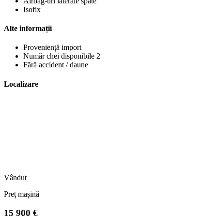
Airbag-uri laterale spate
Isofix
Alte informații
Proveniență import
Număr chei disponibile 2
Fără accident / daune
Localizare
Vândut
Preț mașină
15 900 €