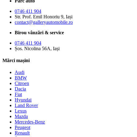
Parc auto
0746 411 904
Str. Prof. Emil Honoriu 9, Iași
contact@galleryautomobile.ro
Birou vânzări & service
0746 411 904
Șos. Nicolina 56A, Iași
Mărci mașini
Audi
BMW
Citroen
Dacia
Fiat
Hyundai
Land Rover
Lexus
Mazda
Mercedes-Benz
Peugeot
Renault