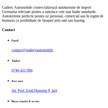
Gallery Automobile comercializează autoturisme de import
Germania selectate pentru a satisface cele mai înalte standarde.
Autotorisme perfecte pentru uz personal, comercial sau în regim de
business cu posibilitate de finațare prin rate sau leasing.
Contact
Email
contact@galleryautomobile
Telefon
0746 411 904
Parc auto
Str. Prof. Emil Honoriu 9, Iași
Birou vânzări & service