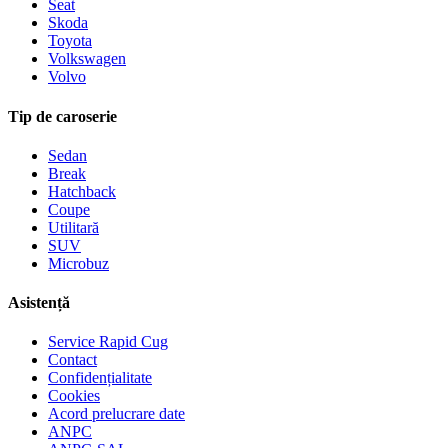
Seat
Skoda
Toyota
Volkswagen
Volvo
Tip de caroserie
Sedan
Break
Hatchback
Coupe
Utilitară
SUV
Microbuz
Asistență
Service Rapid Cug
Contact
Confidențialitate
Cookies
Acord prelucrare date
ANPC