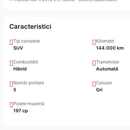
Caracteristici
Tip caroserie
Kilometri
SUV
144.000 km
Combustibil
Transmisie
Hibrid
Automată
Număr portiere
Culoare
5
Gri
Putere maximă
197 cp