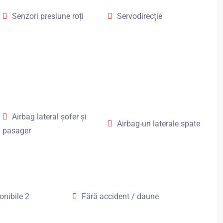
Senzori presiune roți
Servodirecție
Airbag lateral șofer și
Airbag-uri laterale spate
pasager
nibile 2
Fără accident / daune