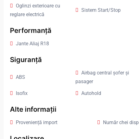
Oglinzi exterioare cu
Sistem Start/Stop
reglare electrică
Performanță
Jante Aliaj R18
Siguranță
Airbag central șofer și
ABS
pasager
Isofix
Autohold
Alte informații
Proveniență import
Număr chei dispo
Localizare