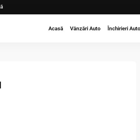
tă
Acasă
Vânzări Auto
Închirieri Aut
d