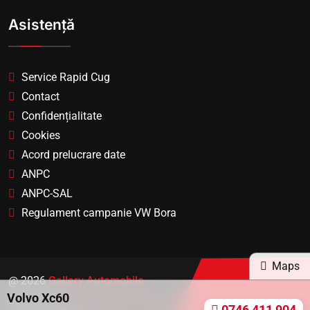
Asistență
Service Rapid Cug
Contact
Confidențialitate
Cookies
Acord prelucrare date
ANPC
ANPC-SAL
Regulament campanie VW Bora
Maps
@ 2026
Gallery Automobile
Volvo Xc60
Dezolvator
Roman Daniel-Gabriel
0746 411 904