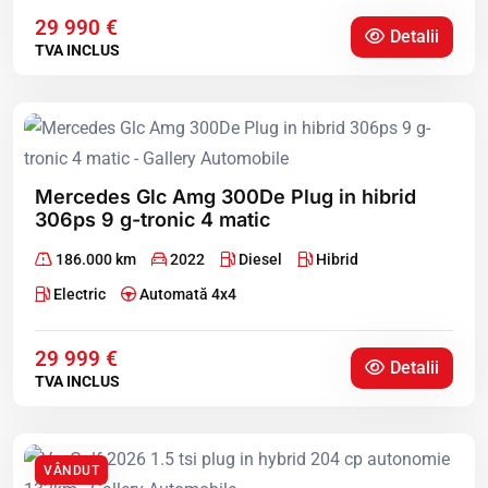
29 990 €
Detalii
TVA INCLUS
Mercedes Glc Amg 300De Plug in hibrid
306ps 9 g-tronic 4 matic
186.000 km
2022
Diesel
Hibrid
Electric
Automată 4x4
29 999 €
Detalii
TVA INCLUS
VÂNDUT