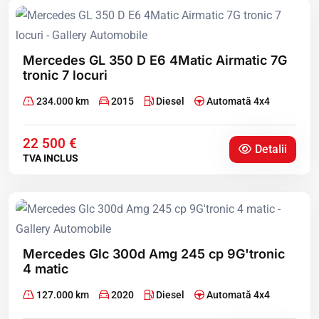
Mercedes GL 350 D E6 4Matic Airmatic 7G
tronic 7 locuri
234.000 km
2015
Diesel
Automată 4x4
22 500 €
Detalii
TVA INCLUS
Mercedes Glc 300d Amg 245 cp 9G'tronic
4 matic
127.000 km
2020
Diesel
Automată 4x4