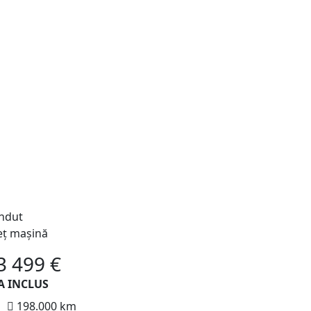
ndut
eț mașină
3 499 €
A INCLUS
198.000 km