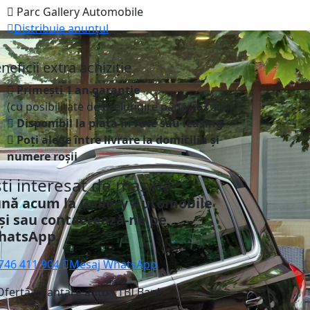
Parc Gallery Automobile
Distribuie anunțul
neficii extra achiziție
Primești 1 an garanție
(cu posibilitate de prelungire până la 3 ani)
Disponibil la plata în rate sau leasing
Poți alege între livrare la domiciliu și
numere roșii
ști interesat de mașină?
nă acum la Gallery Automobile
și sau contactează-ne pe
hatsApp.
746 411 904
Mesaj WhatsApp