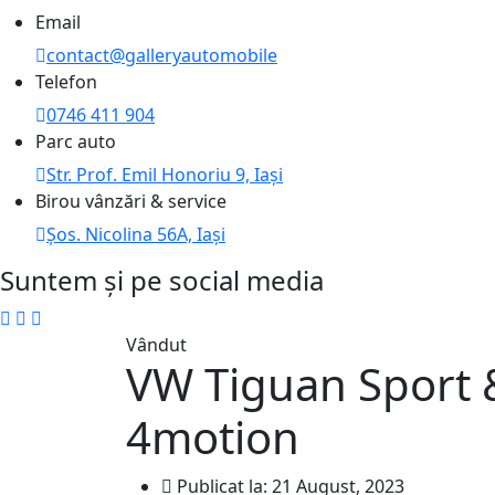
Email
contact@galleryautomobile
Telefon
0746 411 904
Parc auto
Str. Prof. Emil Honoriu 9, Iași
Birou vânzări & service
Șos. Nicolina 56A, Iași
Suntem și pe social media
Vândut
VW Tiguan Sport &
4motion
Publicat la: 21 August, 2023