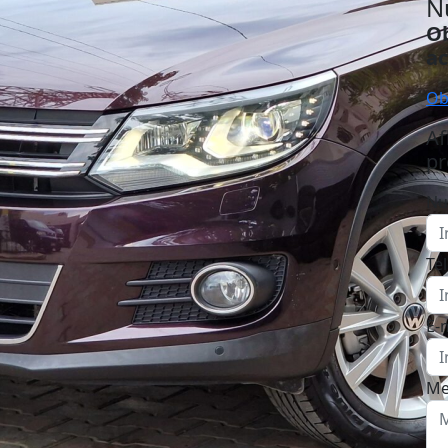
N
Ob
ac
Ob
Af
pr
Nu
Te
E-
Me