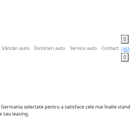
Vânzări auto
Închirieri auto
Service auto
Contact
07
Germania selectate pentru a satisface cele mai înalte stan
e sau leasing.