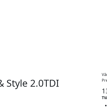
Vâ
 Style 2.0TDI
Pr
1
TV