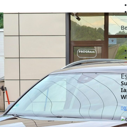
Be
E
Su
Ia
W
0