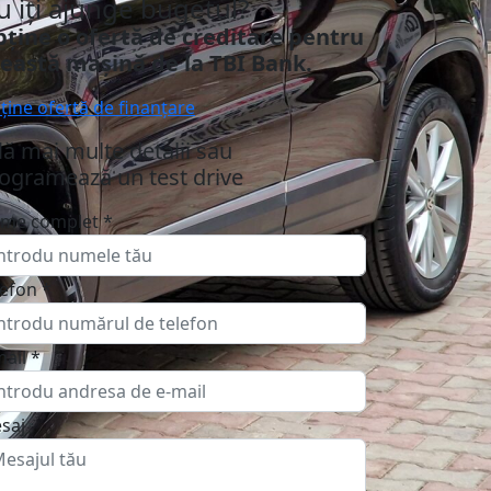
u iți ajunge bugetul?
ține o ofertă de creditare pentru
eastă mașină de la TBI Bank.
ține ofertă de finanțare
lă mai multe detalii sau
ogramează un test drive
me complet
*
lefon
*
mail
*
saj