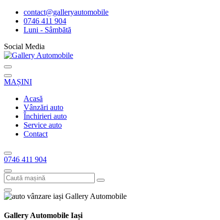
contact@galleryautomobile
0746 411 904
Luni - Sâmbătă
Social Media
MAȘINI
Acasă
Vânzări auto
Închirieri auto
Service auto
Contact
0746 411 904
Gallery Automobile Iași