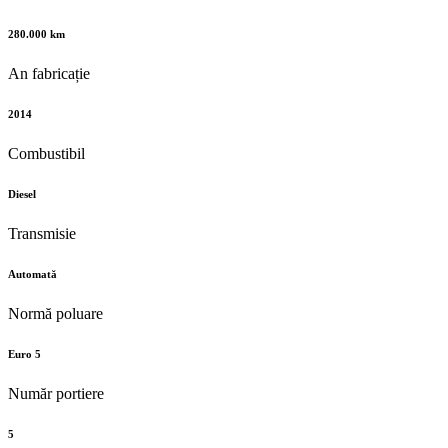
280.000 km
An fabricație
2014
Combustibil
Diesel
Transmisie
Automată
Normă poluare
Euro 5
Număr portiere
5