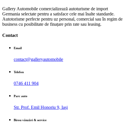
Gallery Automobile comercializează autoturisme de import
Germania selectate pentru a satisface cele mai înalte standarde.
Autotorisme perfecte pentru uz personal, comercial sau în regim de
business cu posibilitate de finațare prin rate sau leasing.
Contact
Email
contact@galleryautomobile
Telefon
0746 411 904
Parc auto
Str. Prof. Emil Honoriu 9, Iași
Birou vânzări & service