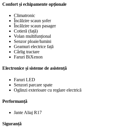
Confort și echipamente opționale
Climatronic
Încălzire scaun șofer
Încălzire scaun pasager
Cotieră (față)
Volan multifunțional
Senzor ploaie/lumini
Geamuri electrice față
Cârlig tractare
Faruri BiXenon
Electronice și sisteme de asistență
Faruri LED
Senzori parcare spate
Oglinzi exterioare cu reglare electrică
Performanță
Jante Aliaj R17
Siguranță