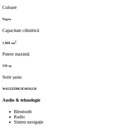
Culoare
Negru
Capacitate cilindrică
3
1.968 cm
Putere maximă
150 cp
Serie șasiu
WAUZZZ8K3EA056228
Audio & tehnologie
Bleutooth
Radio
Sistem navigație